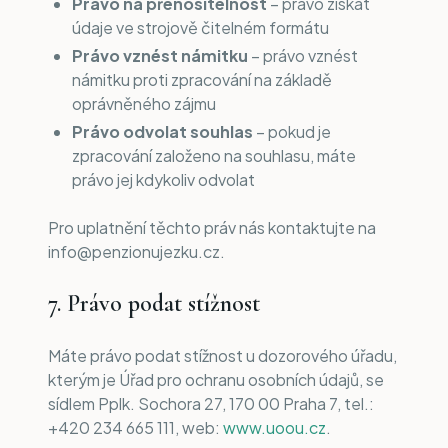
Právo na přenositelnost
– právo získat
údaje ve strojově čitelném formátu
Právo vznést námitku
– právo vznést
námitku proti zpracování na základě
oprávněného zájmu
Právo odvolat souhlas
– pokud je
zpracování založeno na souhlasu, máte
právo jej kdykoliv odvolat
Pro uplatnění těchto práv nás kontaktujte na
info@penzionujezku.cz.
7. Právo podat stížnost
Máte právo podat stížnost u dozorového úřadu,
kterým je Úřad pro ochranu osobních údajů, se
sídlem Pplk. Sochora 27, 170 00 Praha 7, tel.:
+420 234 665 111, web:
www.uoou.cz
.