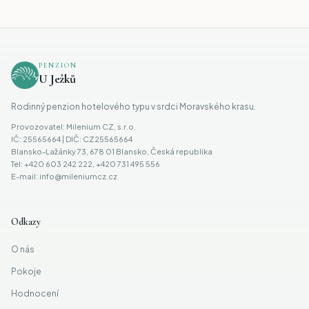
PENZION
U Ježků
Rodinný penzion hotelového typu v srdci Moravského krasu.
Provozovatel
: Milenium CZ, s.r.o.
IČ: 25565664 | DIČ: CZ25565664
Blansko-Lažánky 73, 678 01 Blansko, Česká republika
Tel: +420 603 242 222, +420 731 495 556
E-mail: info@mileniumcz.cz
Odkazy
O nás
Pokoje
Hodnocení