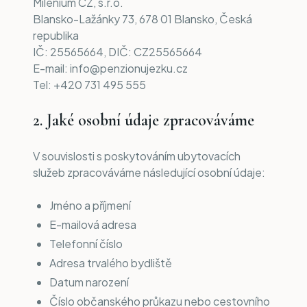
Milenium CZ, s.r.o.
Blansko-Lažánky 73, 678 01 Blansko, Česká
republika
IČ: 25565664, DIČ: CZ25565664
E-mail: info@penzionujezku.cz
Tel: +420 731 495 555
2. Jaké osobní údaje zpracováváme
V souvislosti s poskytováním ubytovacích
služeb zpracováváme následující osobní údaje:
Jméno a příjmení
E-mailová adresa
Telefonní číslo
Adresa trvalého bydliště
Datum narození
Číslo občanského průkazu nebo cestovního