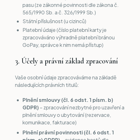
pasu (ze zákonné povinnosti dle zákona č.
565/1990 Sb. a č. 326/1999 Sb.)
Státní příslušnost (u cizinců)
Platební údaje (číslo platební karty je
zpracováváno výhradně platební bránou
GoPay, správce k nim nemá přístup)
3. Účely a právní základ zpracování
Vaše osobní údaje zpracováváme na základě
následujících právních titulů:
Plnění smlouvy (čl. 6 odst. 1 písm. b)
GDPR)
– zpracování nezbytné pro uzavření a
plnění smlouvy o ubytování (rezervace,
komunikace, fakturace)
Plnění právní povinnosti (čl. 6 odst. 1
písm. c) GDPR)
– evidence hostů dle